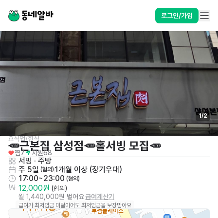
로그인/가입
1
/
2
요식업/한식
🥕근본집 삼성점🥕홀서빙 모집🥕
찜
7
지원
68
서빙
 · 
주방
주 5일
1개월 이상 (장기우대)
 (협의)
17:00~23:00
 (협의)
12,000원
 (협의)
월 1,440,000원 벌어요
급여계산기
급여가 최저임금 미달이어도 최저임금을 보장받아요