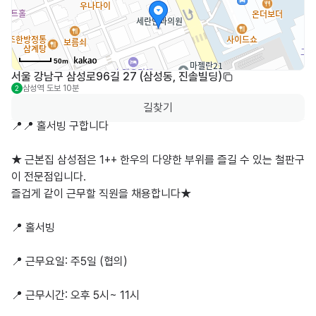
50m
서울 강남구 삼성로96길 27 (삼성동, 진솔빌딩)
삼성역
도보 10분
2
길찾기
📍📍 홀서빙 구합니다

★ 근본집 삼성점은 1++ 한우의 다양한 부위를 즐길 수 있는 철판구
이 전문점입니다.

즐겁게 같이 근무할 직원을 채용합니다★

📍 홀서빙

📍 근무요일: 주5일 (협의)

📍 근무시간: 오후 5시~ 11시
