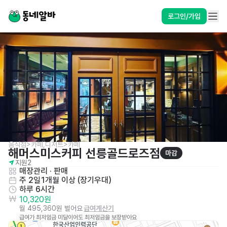
로그인/가입
음식점>카페,디저트>카페
해머스미스커피 선릉골드로즈점
마감
지원
2
매장관리 · 판매
주 2일
1개월 이상 (장기우대)
하루 6시간
10,320원
월 495,360원 벌어요
급여계산기
급여가 최저임금 미달이어도 최저임금을 보장받아요