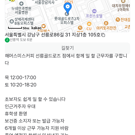
50m
서울특별시 강남구 선릉로86길 31 지상1층 105호
선릉역
도보 6분
2
길찾기
해머스미스커피 선릉골드로즈 점에서 함께 일 할 근무자를 구합니
다 

목 12:00-17:00

토 10:20-18:20

초보자도 쉽게 일 할 수 있습니다 

인근거주자 우대 

휴학생 환영 

보건증 소지자 또는 발급 가능자

6개월 이상 근무 가능자 지원 바람 
