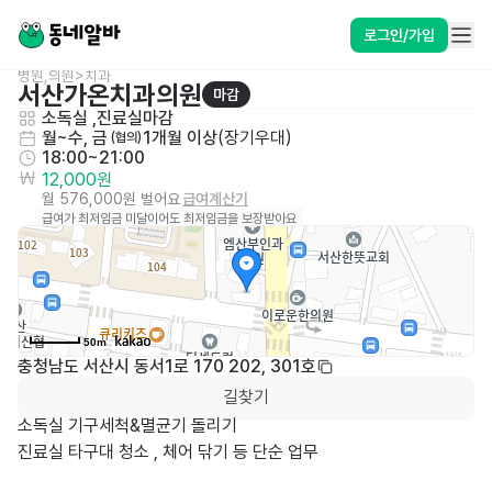
로그인/가입
병원,의원>치과
서산가온치과의원
마감
소독실 ,진료실마감
월~수, 금
1개월 이상
(
장기우대
)
 (협의)
18:00~21:00
12,000원
월 576,000원 벌어요
급여계산기
급여가 최저임금 미달이어도 최저임금을 보장받아요
50m
충청남도 서산시 동서1로 170 202, 301호
길찾기
소독실 기구세척&멸균기 돌리기

진료실 타구대 청소 , 체어 닦기 등 단순 업무
