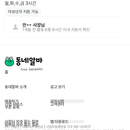
월,화,수,금 3시간
미성년자 지원 가능
안**
사장님
1개월 전
활동
보통 8시간 이내 지원서 확인
홈
동네알바 소개
공고 보기
채용하기
공지사항
기업 서비스
고객센터
쿠폰 등록
사장님 자주 묻는 질문
앱 다운로드
알바님 자주 묻는 질문
(주) 사람인 | 대표이사 황현순 | 사업자등록번호 113-86-00917 