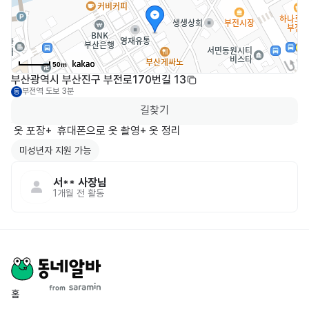
50m
부산광역시 부산진구 부전로170번길 13
부전역
도보 3분
동
길찾기
 옷 포장+  휴대폰으로 옷 촬영+ 옷 정리 
미성년자 지원 가능
서**
사장님
1개월 전
활동
홈