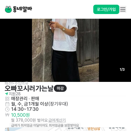
로그인/가입
1
/
3
패션>수입의류
오빠꼬시러가는날
마감
지원
28
매장관리 · 판매
월, 수, 금
1개월 이상
(
장기우대
)
14:30~17:30
10,500원
월 378,000원 벌어요
급여계산기
급여가 최저임금 미달이어도 최저임금을 보장받아요