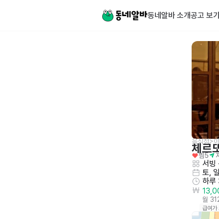
동네알바 소개
공고 보
음식점>
체르
찜
5
서빙
 
토, 
하루
13,
월 3
급여가