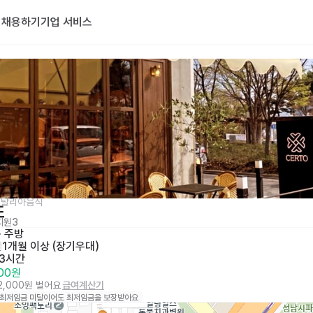
기
채용하기
기업 서비스
이탈리아음식
또
지원
3
· 
주방
일
1개월 이상 (장기우대)
 3시간
000원
12,000원 벌어요
급여계산기
 최저임금 미달이어도 최저임금을 보장받아요