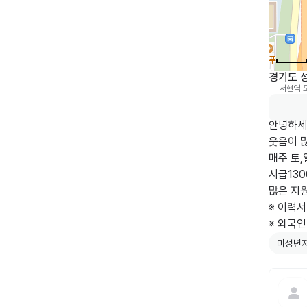
경기도 성
서현역
0
안녕하세
웃음이 
매주 토,일
시급130
많은 지원
※ 이력서
※ 외국
미성년자