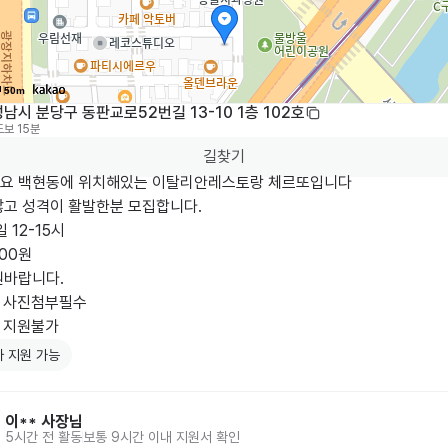
50m
남시 분당구 동판교로52번길 13-10 1층 102호
도보 15분
길찾기
요 백현동에 위치해있는 이탈리안레스토랑 체르또입니다 

많고 성격이 활발한분 모집합니다.

 12-15시 

00원

바랍니다.

 사진첨부필수

인 지원불가
 지원 가능
이**
사장님
5시간 전
활동
보통 9시간 이내 지원서 확인