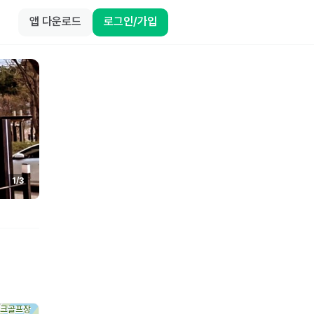
앱 다운로드
로그인/가입
1
/
3