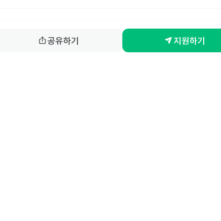
공유하기
지원하기
홈
동네알바 소개
공고 
86-00917 
| 통신판매업신고번호 제2025-서울강서-0847호