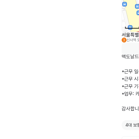
서울특별
신사역
3
맥도날드
*근무 일
*근무 시
*근무 기
*업무: 
감사합니다
4대 보