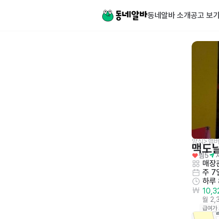
동네알바 소개
공고 보
양식>햄
맥도
찜
5
매장관
주 7
하루
10,
월 2,
급여가