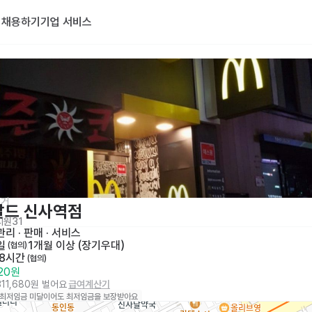
기
채용하기
기업 서비스
버거
날드 신사역점
지원
31
리 · 판매
 · 
서비스
일
1개월 이상 (장기우대)
 (협의)
 8시간
 (협의)
320원
311,680원 벌어요
급여계산기
 최저임금 미달이어도 최저임금을 보장받아요