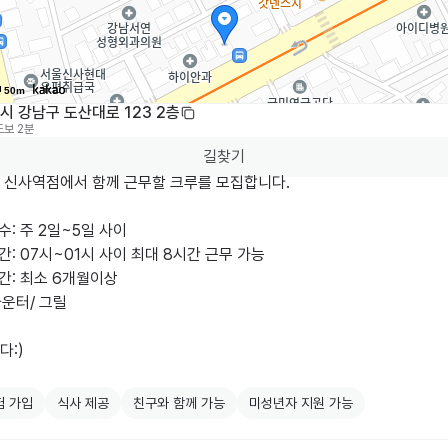
50m
시 강남구 도산대로 123 2층
도보 2분
길찾기
 신사역점에서 함께 근무할 크루를 모집합니다.

수: 주 2일~5일 사이

간: 07시~01시 사이 최대 8시간 근무 가능

간: 최소 6개월이상

카운터/ 그릴

:)

험 가입
식사 제공
친구와 함께 가능
미성년자 지원 가능