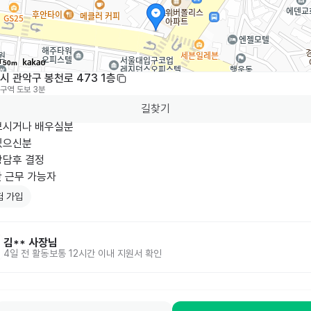
50m
 관악구 봉천로 473 1층
구역
도보 3분
길찾기
시거나 배우실분 

으신분 

담후 결정

간 근무 가능자
험 가입
김**
사장님
4일 전
활동
보통 12시간 이내 지원서 확인