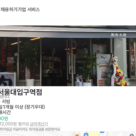
기
채용하기
기업 서비스
기요리>돼지고기구이
 서울대입구역점
지원
52
· 
서빙
일
1개월 이상 (장기우대)
 8시간
000원
112,000원 벌어요
급여계산기
 최저임금 미달이어도 최저임금을 보장받아요