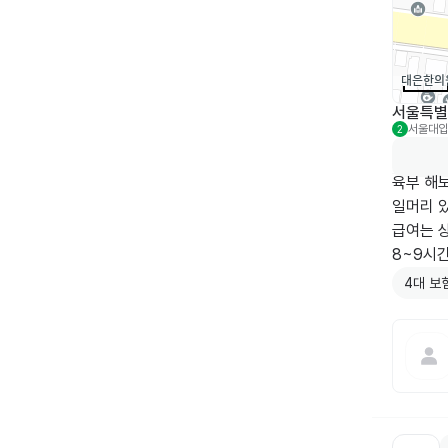
서울특별시
서울대입
2
육부 해보
일머리 있
급여는 상
8~9시
4대 보