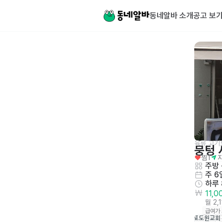
동네알바 소개
공고 보
육류,고
뭉텅
찜
1
주방
 
주 6
하루
11,
월 2,
급여가