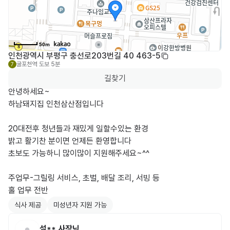
50m
인천광역시 부평구 충선로203번길 40 463-5
굴포천역
도보 5분
7
길찾기
안녕하세요~

하남돼지집 인천삼산점입니다

20대전후 청년들과 재밌게 일할수있는 환경

밝고 활기찬 분이면 언제든 환영합니다

초보도 가능하니 많이많이 지원해주세요~^^

주업무-그릴링 서비스, 초벌, 배달 조리, 서빙 등 

홀 업무 전반
식사 제공
미성년자 지원 가능
설**
사장님