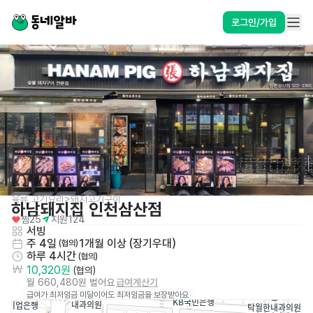
로그인/가입
육류,고기요리>돼지고기구이
하남돼지집 인천삼산점
찜
25
지원
124
서빙
주 4일
1개월 이상 (장기우대)
 (협의)
하루 4시간
 (협의)
10,320원
 (협의)
월 660,480원 벌어요
급여계산기
급여가 최저임금 미달이어도 최저임금을 보장받아요