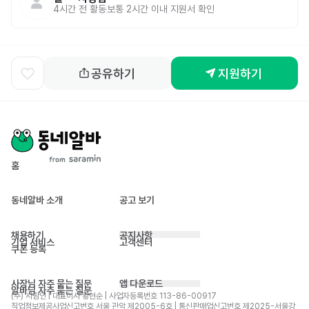
4시간 전
활동
보통 2시간 이내 지원서 확인
공유하기
지원하기
홈
동네알바 소개
공고 보기
채용하기
공지사항
기업 서비스
고객센터
쿠폰 등록
사장님 자주 묻는 질문
앱 다운로드
알바님 자주 묻는 질문
(주) 사람인 | 대표이사 황현순 | 사업자등록번호 113-86-00917 
직업정보제공사업신고번호 서울 관악 제2005-6호 | 통신판매업신고번호 제2025-서울강