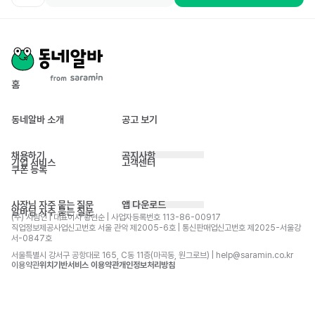
홈
동네알바 소개
공고 보기
채용하기
공지사항
기업 서비스
고객센터
쿠폰 등록
사장님 자주 묻는 질문
앱 다운로드
알바님 자주 묻는 질문
(주) 사람인 | 대표이사 황현순 | 사업자등록번호 113-86-00917 
직업정보제공사업신고번호 서울 관악 제2005-6호 | 통신판매업신고번호 제2025-서울강
서-0847호
서울특별시 강서구 공항대로 165, C동 11층(마곡동, 원그로브) | help@saramin.co.kr
이용약관
위치기반서비스 이용약관
개인정보처리방침