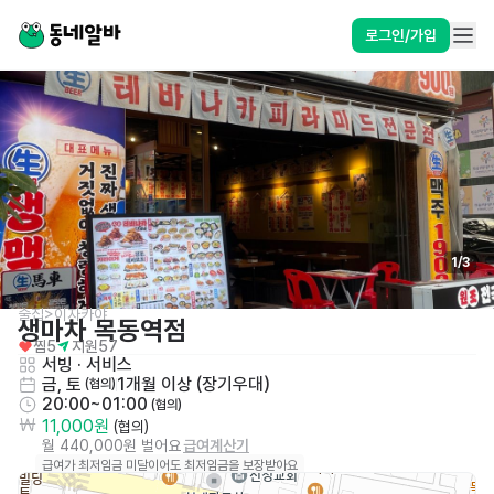
로그인/가입
1
/
3
술집>이자카야
생마차 목동역점
찜
5
지원
57
서빙
 · 
서비스
금, 토
1개월 이상 (장기우대)
 (협의)
20:00~01:00
 (협의)
11,000원
 (협의)
월 440,000원 벌어요
급여계산기
급여가 최저임금 미달이어도 최저임금을 보장받아요