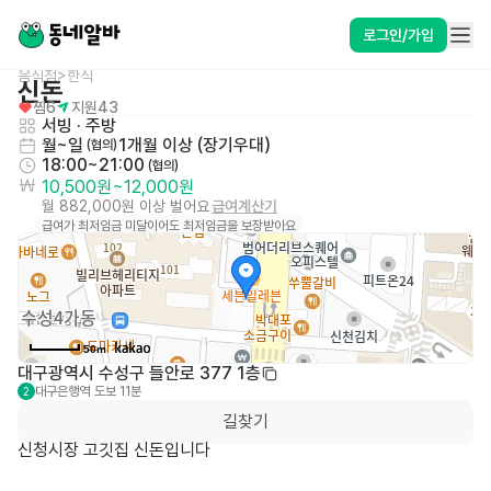
로그인/가입
음식점>한식
신돈
찜
6
지원
43
서빙
 · 
주방
월~일
1개월 이상 (장기우대)
 (협의)
18:00~21:00
 (협의)
10,500원
~
12,000원
월 882,000원 이상 벌어요
급여계산기
급여가 최저임금 미달이어도 최저임금을 보장받아요
50m
대구광역시 수성구 들안로 377 1층
대구은행역
도보 11분
2
길찾기
신청시장 고깃집 신돈입니다
