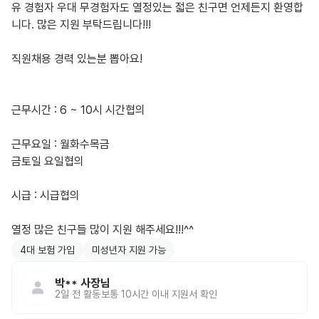
유 경험자 우대 무경험자도 열정있는 젋은 친구면 언제든지 환영합
니다. 많은 지원 부탁드립니다!!!

직원채용 경력 있는분 뽑아요!

근무시간 : 6 ~ 10시 시간협의

근무요일 : 월화수목금

금토일 요일협의

시급 : 시급협의

열정 많은 친구들 많이 지원 해주세요!!!^^
4대 보험 가입
미성년자 지원 가능
박**
사장님
2일 전
활동
보통 10시간 이내 지원서 확인