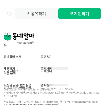
공유하기
지원하기
홈
동네알바 소개
공고 보기
채용하기
공지사항
기업 서비스
고객센터
쿠폰 등록
사장님 자주 묻는 질문
앱 다운로드
알바님 자주 묻는 질문
(주) 사람인 | 대표이사 황현순 | 사업자등록번호 113-86-00917 
직업정보제공사업신고번호 서울 관악 제2005-6호 | 통신판매업신고번호 제2025-서울강
서-0847호
서울특별시 강서구 공항대로 165, C동 11층(마곡동, 원그로브) | help@saramin.co.kr