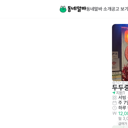
동네알바 소개
공고 보
중식>중
두두
지원
1
서빙
 
주 7
하루
12,
월 3
급여가