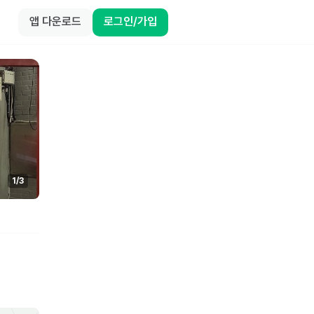
앱 다운로드
로그인/가입
1
/
3