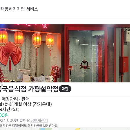
기
채용하기
기업 서비스
식당
중국음식점 가평설악점
마감
· 
매장관리 · 판매
일
1개월 이상 (장기우대)
 (협의)
 9시간
 (협의)
000원
,024,000원 벌어요
급여계산기
 최저임금 미달이어도 최저임금을 보장받아요