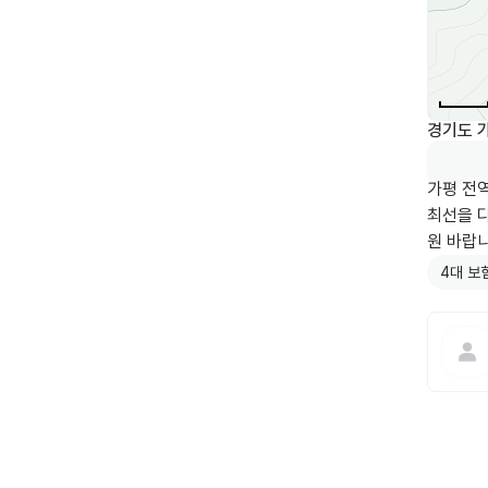
경기도 가
가평 전
최선을 
원 바랍니
4대 보