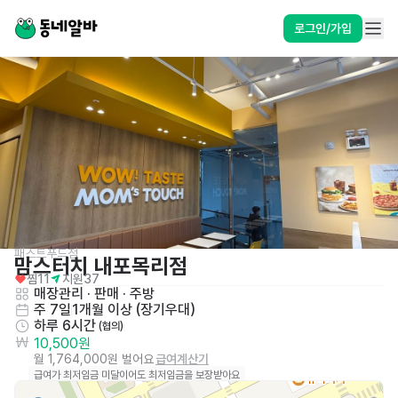
로그인/가입
패스트푸드점
맘스터치 내포목리점
찜
11
지원
37
매장관리 · 판매
 · 
주방
주 7일
1개월 이상 (장기우대)
하루 6시간
 (협의)
10,500원
월 1,764,000원 벌어요
급여계산기
급여가 최저임금 미달이어도 최저임금을 보장받아요