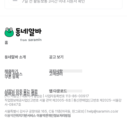
7일 전
활동
보통 3시간 이내 지원서 확인
홈
동네알바 소개
공고 보기
채용하기
공지사항
기업 서비스
고객센터
쿠폰 등록
사장님 자주 묻는 질문
앱 다운로드
알바님 자주 묻는 질문
(주) 사람인 | 대표이사 황현순 | 사업자등록번호 113-86-00917 
직업정보제공사업신고번호 서울 관악 제2005-6호 | 통신판매업신고번호 제2025-서울강
서-0847호
서울특별시 강서구 공항대로 165, C동 11층(마곡동, 원그로브) | help@saramin.co.kr
이용약관
위치기반서비스 이용약관
개인정보처리방침