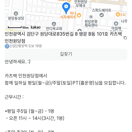
50m
인천광역시 검단구 원당대로835번길 8 명문 B동 101호 카츠백 
인천원당점
신검단중앙역
도보 19분
1
길찾기
안녕하세요. :)

카츠백 인천원당점에서

함께 일하실 평일(월~금)/주말(토일)PT(홀운영)님을 모집합니다.

근무시간 : 

*평일 주5일 (월~금) - 1명

 - 오픈 11시 ~ 14시(3시간, 1명)
