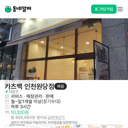
로그인/가입
음식점>일식>돈가스
카츠백 인천원당점
마감
지원
3
서비스
 · 
매장관리 · 판매
월~일
1개월 이상
(
장기우대
)
하루 3시간
10,320원
월 866,880원 벌어요
급여계산기
급여가 최저임금 미달이어도 최저임금을 보장받아요