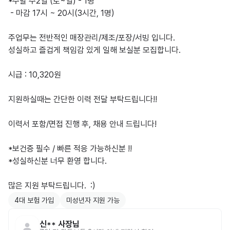
*주말 주2일 (토~일) - 1명

 - 마감 17시 ~ 20시(3시간, 1명)

주업무는 전반적인 매장관리/제조/포장/서빙 입니다.

성실하고 즐겁게 책임감 있게 일해 보실분 모집합니다.

시급 : 10,320원 

지원하실때는 간단한 이력 전달 부탁드립니다!!

이력서 포함/면접 진행 후, 채용 안내 드립니다!

*보건증 필수 / 빠른 적응 가능하신분 !!

*성실하신분 너무 환영 합니다.

많은 지원 부탁드립니다.  :)
4대 보험 가입
미성년자 지원 가능
신**
사장님