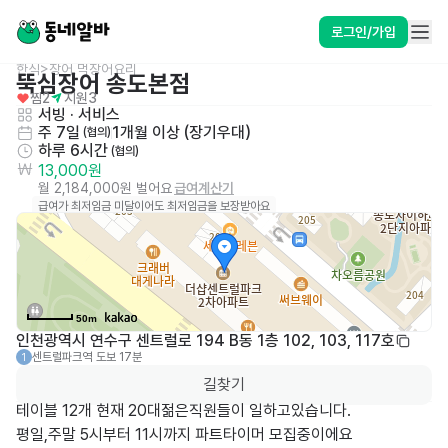
로그인/가입
한식>장어,먹장어요리
뚝심장어 송도본점
찜
2
지원
3
서빙
 · 
서비스
주 7일
1개월 이상 (장기우대)
 (협의)
하루 6시간
 (협의)
13,000원
월 2,184,000원 벌어요
급여계산기
급여가 최저임금 미달이어도 최저임금을 보장받아요
50m
인천광역시 연수구 센트럴로 194 B동 1층 102, 103, 117호
센트럴파크역
도보 17분
1
길찾기
테이블 12개 현재 20대젊은직원들이 일하고있습니다.

평일,주말 5시부터 11시까지 파트타이머 모집중이에요
