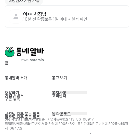
미성년자 지원 가능
이**
사장님
10분 전
활동
보통 1일 이내 지원서 확인
홈
동네알바 소개
공고 보기
채용하기
공지사항
기업 서비스
고객센터
쿠폰 등록
사장님 자주 묻는 질문
앱 다운로드
알바님 자주 묻는 질문
(주) 사람인 | 대표이사 황현순 | 사업자등록번호 113-86-00917 
직업정보제공사업신고번호 서울 관악 제2005-6호 | 통신판매업신고번호 제2025-서울강
서-0847호