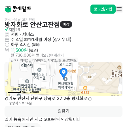
로그인/가입
한식>육류,고기요리
방자화로 안산고잔점
마감
지원
26
서빙
 · 
서비스
주 4일
1개월 이상 (장기우대)
 (협의)
하루 4시간
 (협의)
11,500원
 (협의)
월 736,000원 벌어요
급여계산기
급여가 최저임금 미달이어도 최저임금을 보장받아요
50m
경기도 안산시 단원구 당곡로 27 2층 방자화로
중앙역
도보 14분
0
길찾기
일이 능숙해지면 시급 500원씩 인상됩니다