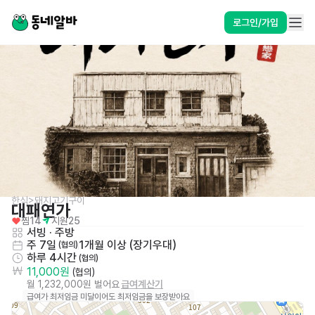
로그인/가입
한식>돼지고기구이
대패연가
찜
14
지원
25
서빙
 · 
주방
주 7일
1개월 이상 (장기우대)
 (협의)
하루 4시간
 (협의)
11,000원
 (협의)
월 1,232,000원 벌어요
급여계산기
급여가 최저임금 미달이어도 최저임금을 보장받아요