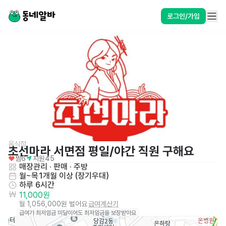
로그인/가입
음식점
초선마라 서면점 평일/야간 직원 구해요
찜
6
지원
45
매장관리 · 판매
 · 
주방
월~목
1개월 이상 (장기우대)
하루 6시간
11,000원
월 1,056,000원 벌어요
급여계산기
급여가 최저임금 미달이어도 최저임금을 보장받아요