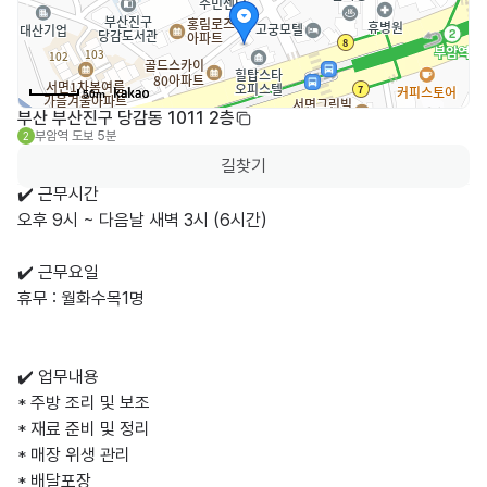
50m
부산 부산진구 당감동 1011 2층
부암역
도보 5분
2
길찾기
✔️ 근무시간 

오후 9시 ~ 다음날 새벽 3시 (6시간) 

✔️ 근무요일 

휴무 : 월화수목1명 

✔️ 업무내용

* 주방 조리 및 보조

* 재료 준비 및 정리

* 매장 위생 관리

* 배달포장 
