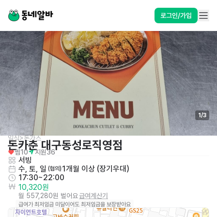
로그인/가입
1
/
3
일식>돈가스
돈카춘 대구동성로직영점
찜
10
지원
36
서빙
수, 토, 일
1개월 이상 (장기우대)
 (협의)
17:30~22:00
10,320원
월 557,280원 벌어요
급여계산기
급여가 최저임금 미달이어도 최저임금을 보장받아요