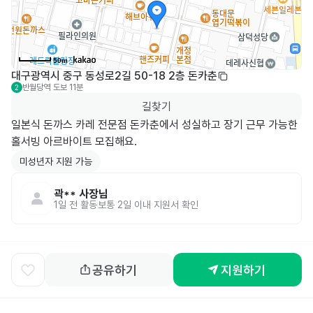
50m
대구광역시 중구 동성로2길 50-18 2층 돈카춘
반월당역
도보 11분
2
길찾기
일본식 돈까스 카레 전문점 돈카춘에서 성실하고 장기 근무 가능한 
홀서빙 아르바이트 모집해요.
미성년자 지원 가능
곽**
사장님
1일 전
활동
보통 2일 이내 지원서 확인
공유하기
지원하기