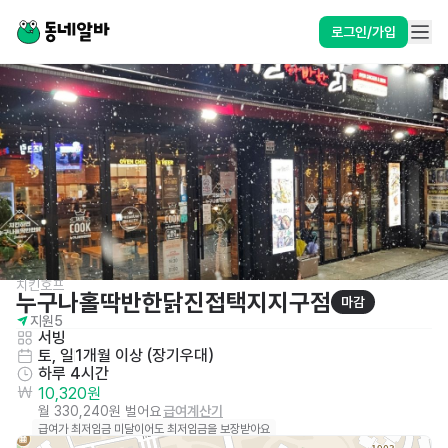
로그인/가입
치킨호프
누구나홀딱반한닭진접택지지구점
마감
지원
5
서빙
토, 일
1개월 이상 (장기우대)
하루 4시간
10,320원
월 330,240원 벌어요
급여계산기
급여가 최저임금 미달이어도 최저임금을 보장받아요