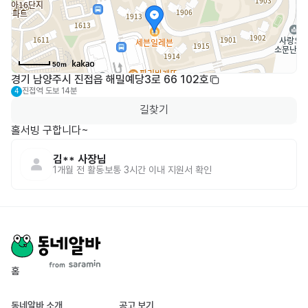
50m
경기 남양주시 진접읍 해밀예당3로 66 102호
진접역
도보 14분
4
길찾기
김**
사장님
1개월 전
활동
보통 3시간 이내 지원서 확인
홈
동네알바 소개
공고 보기