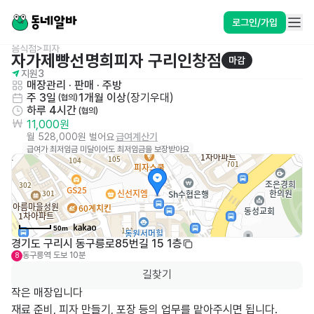
로그인/가입
음식점>피자
자가제빵선명희피자 구리인창점
마감
지원
3
매장관리 · 판매
 · 
주방
주 3일
1개월 이상
(
장기우대
)
 (협의)
하루 4시간
 (협의)
11,000원
월 528,000원 벌어요
급여계산기
급여가 최저임금 미달이어도 최저임금을 보장받아요
50m
경기도 구리시 동구릉로85번길 15 1층
동구릉역
도보 10분
8
길찾기
작은 매장입니다

재료 준비, 피자 만들기, 포장 등의 업무를 맡아주시면 됩니다.
