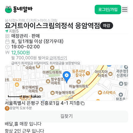
로그인/가입
음식점>카페,디저트>아이스크림
요거트아이스크림의정석 응암역점
마감
지원
5
매장관리 · 판매
토, 일
1개월 이상 (장기우대)
19:00~02:00
12,500원
월 700,000원 벌어요
급여계산기
급여가 최저임금 미달이어도 최저임금을 보장받아요
50m
서울특별시 은평구 진흥로1길 4-1 지1층
응암역
도보 6분
6
길찾기
배달,홀 매장 입니다
