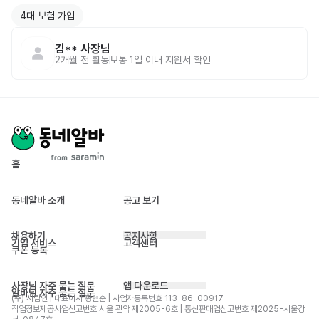
4대 보험 가입
김**
사장님
2개월 전
활동
보통 1일 이내 지원서 확인
홈
동네알바 소개
공고 보기
채용하기
공지사항
기업 서비스
고객센터
쿠폰 등록
사장님 자주 묻는 질문
앱 다운로드
알바님 자주 묻는 질문
(주) 사람인 | 대표이사 황현순 | 사업자등록번호 113-86-00917 
직업정보제공사업신고번호 서울 관악 제2005-6호 | 통신판매업신고번호 제2025-서울강