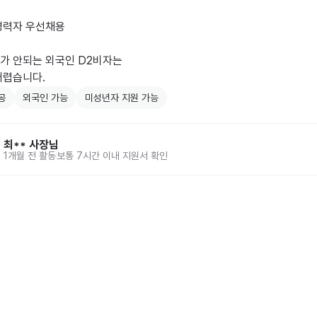
경력자 우선채용

가 안되는 외국인 D2비자는

어렵습니다.
공
외국인 가능
미성년자 지원 가능
최**
사장님
1개월 전
활동
보통 7시간 이내 지원서 확인