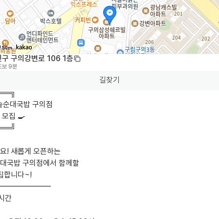
50m
구 구의강변로 106 1층
도보 9분
길찾기
══╗

솥순대국밥 구의점 

모집 🍳

══╝

요! 새롭게 오픈하는

대국밥 구의점에서 함께할

━━━━━━━

시간
