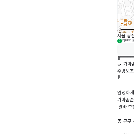
서울 광진
강변역
2
╔════
🍳 가마
주방보조 
╚════
안녕하세
가마솥순
 알바 모집합니다~!

━━━
⏰ 근무 