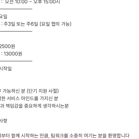
  오전 10:00 ~ 오후 15:00시

━━━━━━━

요일

: 주3일 또는 주6일 (요일 협의 가능)

━━━━━━━

2500원

 13000원

━━━━━━━

 시작일

 가능하신 분 (단기 지원 사절) 

한 서비스 마인드를 가지신 분

과 책임감을 중요하게 생각하시는분 

사항

기부터 함께 시작하는 만큼, 팀워크를 소중히 여기는 분을 환영합니다
