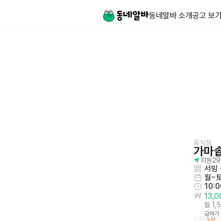
동네알바 소개
공고 보
음식점
가마
지원
29
서빙
 
월~
10:
13,
월 1,
급여가