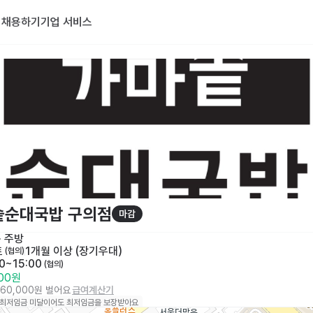
기
채용하기
기업 서비스
솥순대국밥 구의점
마감
· 
주방
토
1개월 이상 (장기우대)
 (협의)
00~15:00
 (협의)
000원
560,000원 벌어요
급여계산기
 최저임금 미달이어도 최저임금을 보장받아요