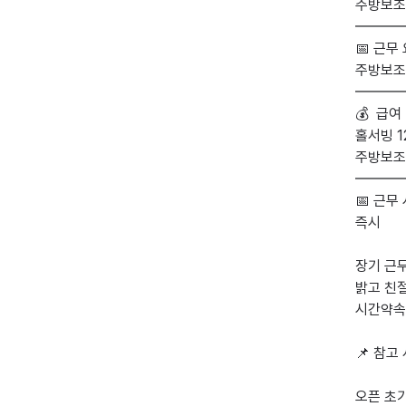
주방보조 :
━━━
📅 근무 
주방보조 
━━━
💰  급여

홀서빙 1
주방보조 :
━━━
📅 근무
즉시

장기 근무
밝고 친절
시간약속
📌 참고 
오픈 초