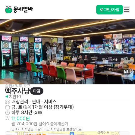
로그인/가입
1
/
3
술집>맥주,호프
맥주사냥
마감
지원
10
매장관리 · 판매
 · 
서비스
금, 토
1개월 이상 (장기우대)
 (협의)
하루 8시간
 (협의)
11,000원
월 704,000원 벌어요
급여계산기
급여가 최저임금 미달이어도 최저임금을 보장받아요