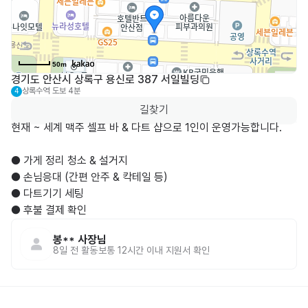
50m
경기도 안산시 상록구 용신로 387 서일빌딩
상록수역
도보 4분
4
길찾기
현재 ~ 세계 맥주 셀프 바 & 다트 샵으로 1인이 운영가능합니다. 

● 가게 정리 청소 & 설거지

● 손님응대 (간편 안주 & 칵테일 등)

● 다트기기 세팅 

● 후불 결제 확인
봉**
사장님
8일 전
활동
보통 12시간 이내 지원서 확인