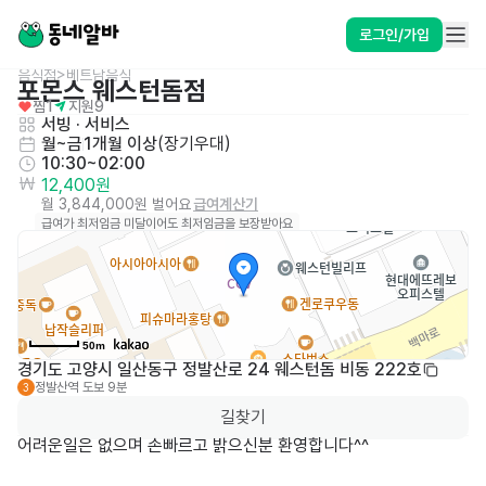
로그인/가입
음식점>베트남음식
포몬스 웨스턴돔점
찜
1
지원
9
서빙
 · 
서비스
월~금
1개월 이상
(
장기우대
)
10:30~02:00
12,400원
월 3,844,000원 벌어요
급여계산기
급여가 최저임금 미달이어도 최저임금을 보장받아요
50m
경기도 고양시 일산동구 정발산로 24 웨스턴돔 비동 222호
정발산역
도보 9분
3
길찾기
어려운일은 없으며 손빠르고 밝으신분 환영합니다^^
