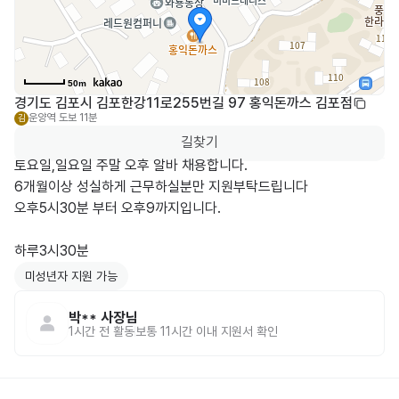
50m
경기도 김포시 김포한강11로255번길 97 홍익돈까스 김포점
운양역
도보 11분
김
길찾기
토요일,일요일 주말 오후 알바 채용합니다.

6개월이상 성실하게 근무하실분만 지원부탁드립니다 

오후5시30분 부터 오후9까지입니다.

하루3시30분
미성년자 지원 가능
박**
사장님
1시간 전
활동
보통 11시간 이내 지원서 확인