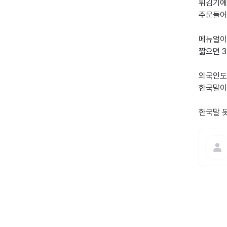
튀김기에 
주문들어
메뉴얼이
짧으면 3
외국인도
한국말이
한국말 