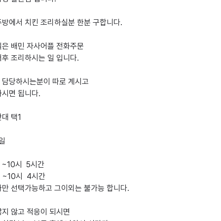
주방에서 치킨 조리하실분 한분 구합니다.

일은 배민 자사어플 전화주문

후 조리하시는 일 입니다.

 담당하시는분이 따로 계시고

시면 됩니다.

대 택1



~10시  5시간

~10시  4시간

나만 선택가능하고 그이외는 불가능 합니다.

지 않고 적응이 되시면
