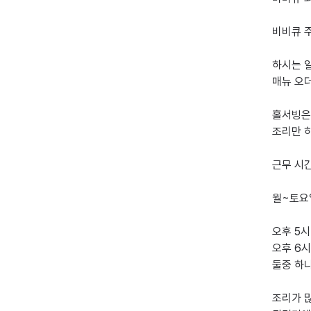
비비큐 
하시는 
매뉴 오더
홀서빙은
조리만 하
근무 시간
월~토요일
오후 5시 
오후 6시 
둘중 하
조리가 많