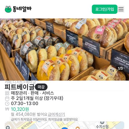
로그인/가입
1
/
3
카페,디저트>베이글
피트베이글
마감
매장관리 · 판매
 · 
서비스
주 2일
1개월 이상 (장기우대)
07:30~13:00
10,320원
월 454,080원 벌어요
급여계산기
급여가 최저임금 미달이어도 최저임금을 보장받아요