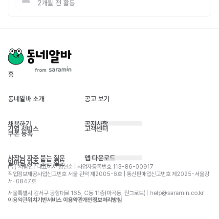
2개월 전
활동
홈
동네알바 소개
공고 보기
채용하기
공지사항
기업 서비스
고객센터
쿠폰 등록
사장님 자주 묻는 질문
앱 다운로드
알바님 자주 묻는 질문
(주) 사람인 | 대표이사 황현순 | 사업자등록번호 113-86-00917 
직업정보제공사업신고번호 서울 관악 제2005-6호 | 통신판매업신고번호 제2025-서울강
서-0847호
서울특별시 강서구 공항대로 165, C동 11층(마곡동, 원그로브) | help@saramin.co.kr
이용약관
위치기반서비스 이용약관
개인정보처리방침