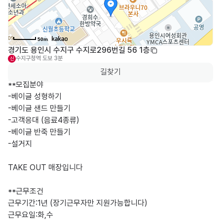
50m
경기도 용인시 수지구 수지로296번길 56 1층
수지구청역
도보 3분
신
길찾기
**모집분야

-베이글 성형하기

-베이글 샌드 만들기

-고객응대 (음료4종류)

-베이글 반죽 만들기

-설거지

TAKE OUT 매장입니다

**근무조건

근무기간:1년 (장기근무자만 지원가능합니다)

근무요일:화,수
