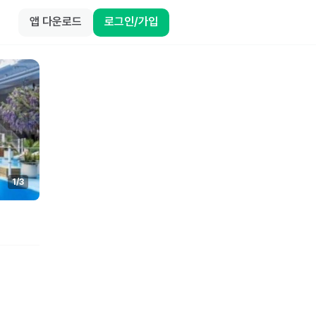
앱 다운로드
로그인/가입
1
/
3