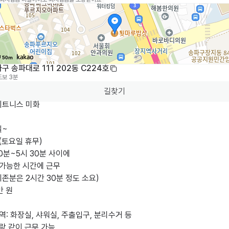
50m
구 송파대로 111 202동 C224호
도보 3분
길찾기
트니스 미화

~

(토요일 휴무)

30분~5시 30분 사이에

만 원

역: 화장실, 샤워실, 주출입구, 분리수거 등

랑 같이 근무 가능
