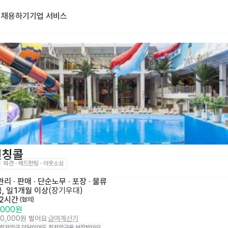
기
채용하기
기업 서비스
런칭콜
파견 · 헤드헌팅 · 아웃소싱
리 · 판매
 · 
단순노무 · 포장 · 물류
, 일
1개월 이상
(
장기우대
)
 2시간
 (협의)
,000원
00,000원 벌어요
급여계산기
 최저임금 미달이어도 최저임금을 보장받아요