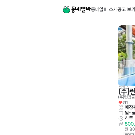
동네알바 소개
공고 보
서비스
(주)
(주)런칭콜
찜
1
매장관
월~금
하루
800
월 8
급여가