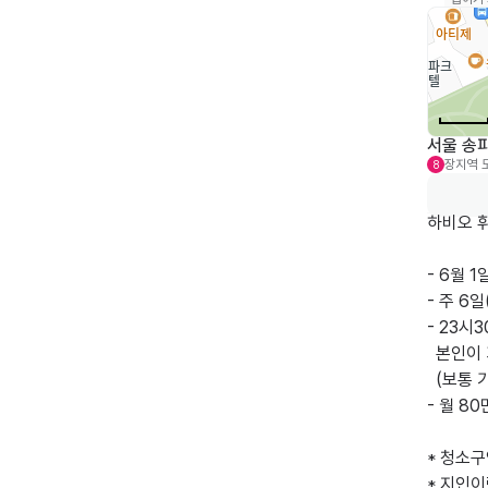
서울 송파
장지역
8
하비오 휘
- 6월 1일
- 주 6일
- 23시
  본인이 가능한 시간에 근무

  (보통 기존분은 2시간 30분 정도 소요)

- 월 80
* 청소구
* 지인이