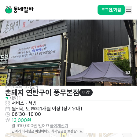
로그인/가입
1
/
3
한식>육류,고기요리
촌돼지 연탄구이 풍무본점
마감
지원
11
서비스
 · 
서빙
월~목, 토
1개월 이상 (장기우대)
 (협의)
06:30~10:00
13,000원
월 910,000원 벌어요
급여계산기
급여가 최저임금 미달이어도 최저임금을 보장받아요