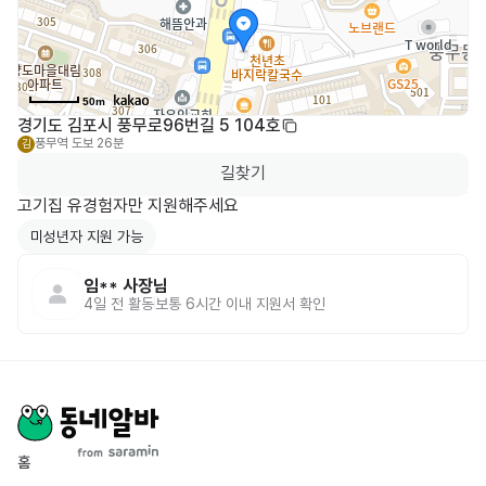
50m
경기도 김포시 풍무로96번길 5 104호
풍무역
도보 26분
김
길찾기
미성년자 지원 가능
임**
사장님
4일 전
활동
보통 6시간 이내 지원서 확인
홈