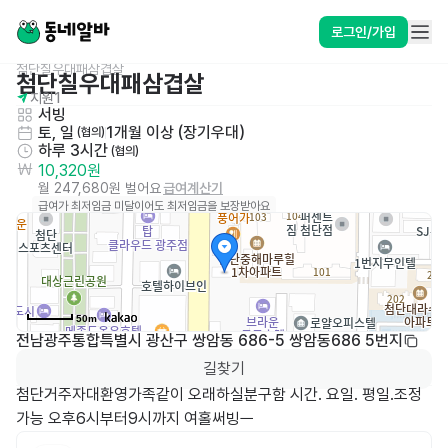
로그인/가입
첨단칠우대패삼겹살 
첨단칠우대패삼겹살 
지원
1
서빙
토, 일
1개월 이상 (장기우대)
 (협의)
하루 3시간
 (협의)
10,320원
월 247,680원 벌어요
급여계산기
급여가 최저임금 미달이어도 최저임금을 보장받아요
50m
전남광주통합특별시 광산구 쌍암동 686-5 쌍암동686 5번지
길찾기
첨단거주자대환영가족같이 오래하실분구함 시간. 요일. 평일.조정
가능 오후6시부터9시까지 여홀써빙ㅡ