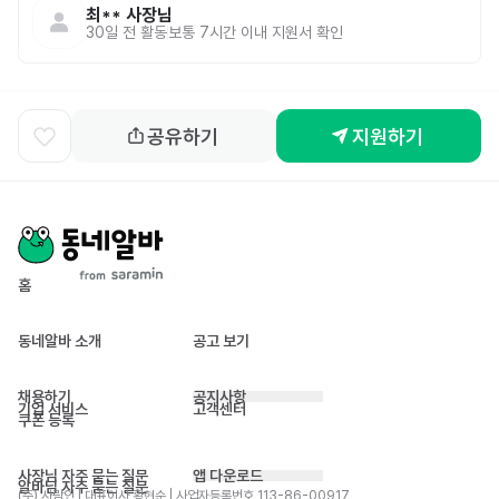
최**
사장님
30일 전
활동
보통 7시간 이내 지원서 확인
공유하기
지원하기
홈
동네알바 소개
공고 보기
채용하기
공지사항
기업 서비스
고객센터
쿠폰 등록
사장님 자주 묻는 질문
앱 다운로드
알바님 자주 묻는 질문
(주) 사람인 | 대표이사 황현순 | 사업자등록번호 113-86-00917 