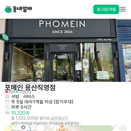
로그인/가입
음식점>베트남음식
포메인 용산직영점
찜
4
지원
23
서빙
 · 
서비스
주 5일
1개월 이상 (장기우대)
 (협의)
하루 5시간
10,320원
월 1,032,000원 벌어요
급여계산기
급여가 최저임금 미달이어도 최저임금을 보장받아요