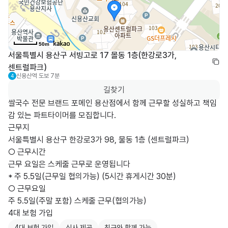
50m
서울특별시 용산구 서빙고로 17 몰동 1층(한강로3가, 
센트럴파크)
신용산역
도보 7분
4
길찾기
쌀국수 전문 브랜드 포메인 용산점에서 함께 근무할 성실하고 책임
감 있는 파트타이머를 모집합니다.

근무지

서울특별시 용산구 한강로3가 98, 물동 1층 (센트럴파크)

○ 근무시간

근무 요일은 스케줄 근무로 운영됩니다

* 주 5.5일(근무일 협의가능) (5시간 휴게시간 30분)

○ 근무요일

주 5.5일(주말 포함) 스케줄 근무(협의가능)

4대 보험 가입
4대 보험 가입
식사 제공
친구와 함께 가능