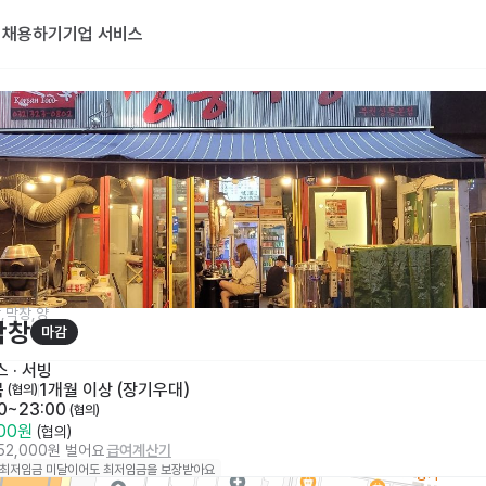
기
채용하기
기업 서비스
,막창,양
막창
마감
스
 · 
서빙
목
1개월 이상 (장기우대)
 (협의)
00~23:00
 (협의)
000원
 (협의)
152,000원 벌어요
급여계산기
 최저임금 미달이어도 최저임금을 보장받아요