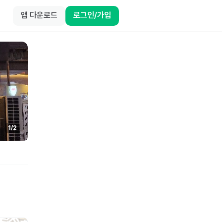
앱 다운로드
로그인/가입
1
/
2