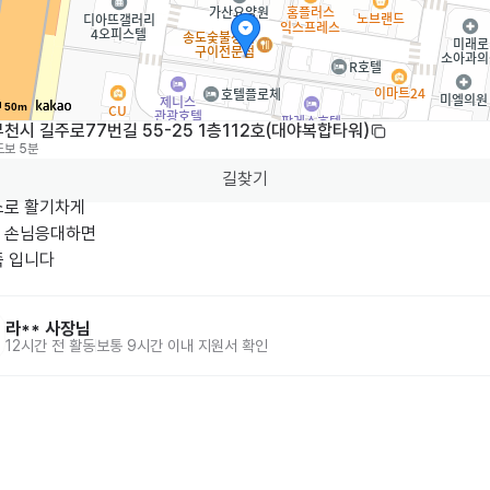
50m
천시 길주로77번길 55-25 1층112호(대야복합타워)
도보 5분
길찾기
로 활기차게

 손님응대하면

족 입니다
라**
사장님
12시간 전
활동
보통 9시간 이내 지원서 확인