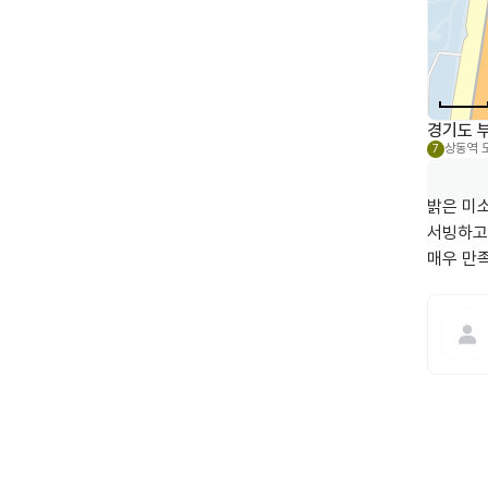
경기도 부
상동역
7
밝은 미소
서빙하고
매우 만