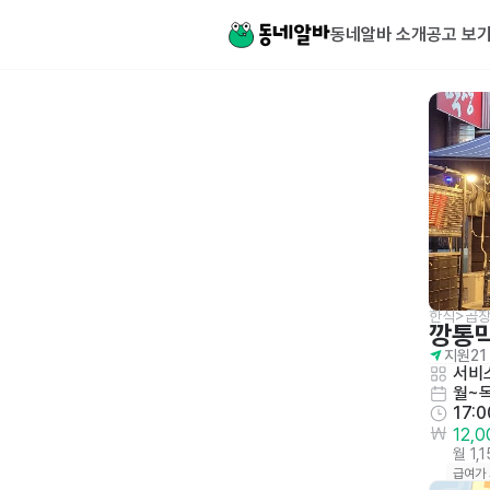
동네알바 소개
공고 보
한식>곱창
깡통
지원
21
서비
월~
17:
12,
월 1,
급여가