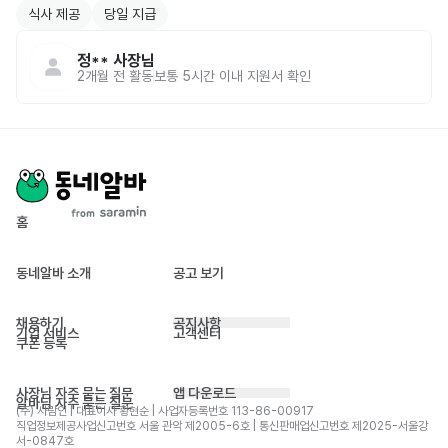
식사 제공
당일 지급
정**
사장님
2개월 전
활동
보통 5시간 이내 지원서 확인
홈
동네알바 소개
공고 보기
채용하기
공지사항
기업 서비스
고객센터
쿠폰 등록
사장님 자주 묻는 질문
앱 다운로드
알바님 자주 묻는 질문
(주) 사람인 | 대표이사 황현순 | 사업자등록번호 113-86-00917 
직업정보제공사업신고번호 서울 관악 제2005-6호 | 통신판매업신고번호 제2025-서울강
서-0847호