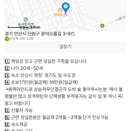
50m
경기 안산시 단원구 광덕오름길 3-9
선부역
도보 33분
서
길찾기
1️⃣ 책임감 있고 근면 성실한 가족을 모십니다

2️⃣ 나이 20세~50세 

3️⃣ 숙소:안산시 현장: 경기도 및 수도권 

4️⃣ 초보17만원(월급재) 16만원(일급재) 

 *용역마인드로 상습적무단결근자 도박 술 좋아하시는분  매사 불
평불만 많고 성격파탄자 단체생활 부적응자는 같이 일 못 하니 꼭!
참고 바랍니다

5️⃣ 신불자 가능  

6️⃣ 근면 성실한분은 월급재 2개월 ~3개월 단가 인상가능

8️⃣ 숙소제공
