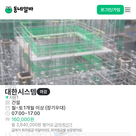
로그인/가입
건설업
대한시스템
마감
지원
1
건설
월~토
1개월 이상 (장기우대)
07:00~17:00
160,000원
월 3,840,000원 벌어요
급여계산기
급여가 최저임금 미달이어도 최저임금을 보장받아요