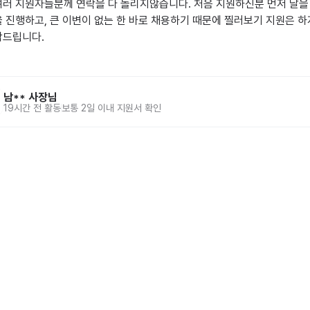
여러 지원자들분께 연락을 다 돌리지않습니다. 처음 지원하신분 먼저 날을
을 진행하고, 큰 이변이 없는 한 바로 채용하기 때문에 찔러보기 지원은 
드립니다.

남**
사장님
19시간 전
활동
보통 2일 이내 지원서 확인
홈
동네알바 소개
공고 