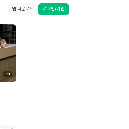
앱 다운로드
로그인/가입
1
/
3