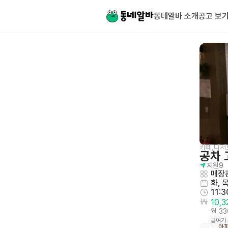
동네알바 소개
공고 보
카페,디저
공차
지원
9
매장관
화, 
11:3
10,
월 3
급여가