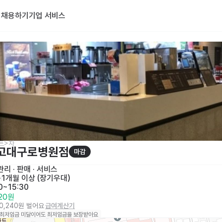
기
채용하기
기업 서비스
트>차
 고대구로병원점
마감
리 · 판매
 · 
서비스
목
1개월 이상 (장기우대)
0~15:30
320원
30,240원 벌어요
급여계산기
 최저임금 미달이어도 최저임금을 보장받아요