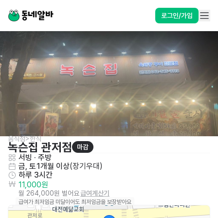
로그인/가입
음식점>한식
녹슨집 관저점
마감
서빙
 · 
주방
금, 토
1개월 이상
(
장기우대
)
하루 3시간
11,000원
월 264,000원 벌어요
급여계산기
급여가 최저임금 미달이어도 최저임금을 보장받아요