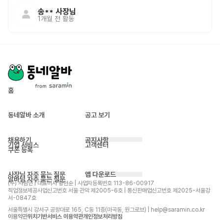
송**
사장님
1개월 전
활동
홈
동네알바 소개
공고 보기
채용하기
공지사항
기업 서비스
고객센터
쿠폰 등록
사장님 자주 묻는 질문
앱 다운로드
알바님 자주 묻는 질문
(주) 사람인 | 대표이사 황현순 | 사업자등록번호 113-86-00917 
직업정보제공사업신고번호 서울 관악 제2005-6호 | 통신판매업신고번호 제2025-서울강
서-0847호
서울특별시 강서구 공항대로 165, C동 11층(마곡동, 원그로브) | help@saramin.co.kr
이용약관
위치기반서비스 이용약관
개인정보처리방침