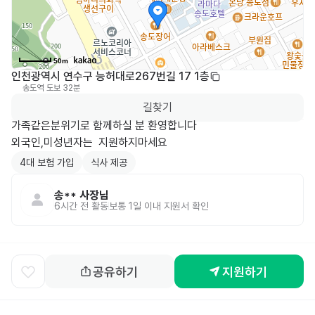
50m
인천광역시 연수구 능허대로267번길 17 1층
송도역
도보 32분
0
길찾기
가족같은분위기로 함께하실 분 환영합니다

외국인,미성년자는  지원하지마세요
4대 보험 가입
식사 제공
송**
사장님
6시간 전
활동
보통 1일 이내 지원서 확인
공유하기
지원하기