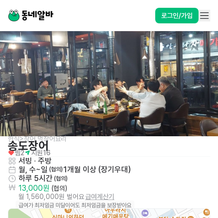
로그인/가입
한식>장어,먹장어요리
송도장어
찜
2
지원
16
서빙
 · 
주방
월, 수~일
1개월 이상 (장기우대)
 (협의)
하루 5시간
 (협의)
13,000원
 (협의)
월 1,560,000원 벌어요
급여계산기
급여가 최저임금 미달이어도 최저임금을 보장받아요