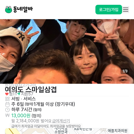
로그인/가입
1
/
3
한식>돼지고기구이
여의도 스마일삼겹
찜
11
지원
57
서빙
 · 
서비스
주 6일
1개월 이상 (장기우대)
 (협의)
하루 7시간
 (협의)
13,000원
 (협의)
월 2,184,000원 벌어요
급여계산기
급여가 최저임금 미달이어도 최저임금을 보장받아요