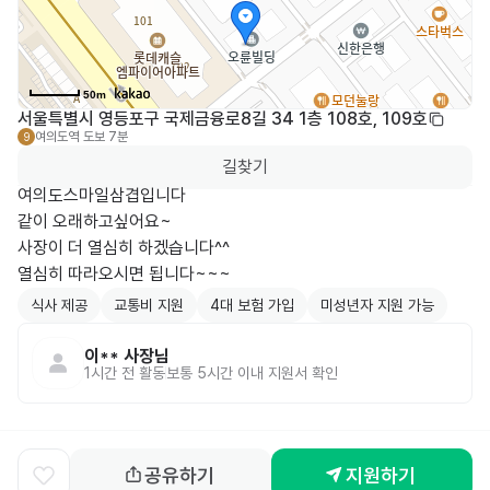
50m
서울특별시 영등포구 국제금융로8길 34 1층 108호, 109호
여의도역
도보 7분
9
길찾기
여의도스마일삼겹입니다

같이 오래하고싶어요~

사장이 더 열심히 하겠습니다^^

열심히 따라오시면 됩니다~~~
식사 제공
교통비 지원
4대 보험 가입
미성년자 지원 가능
이**
사장님
1시간 전
활동
보통 5시간 이내 지원서 확인
공유하기
지원하기