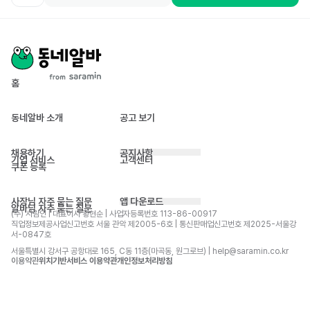
홈
동네알바 소개
공고 보기
채용하기
공지사항
기업 서비스
고객센터
쿠폰 등록
사장님 자주 묻는 질문
앱 다운로드
알바님 자주 묻는 질문
(주) 사람인 | 대표이사 황현순 | 사업자등록번호 113-86-00917 
직업정보제공사업신고번호 서울 관악 제2005-6호 | 통신판매업신고번호 제2025-서울강
서-0847호
서울특별시 강서구 공항대로 165, C동 11층(마곡동, 원그로브) | help@saramin.co.kr
이용약관
위치기반서비스 이용약관
개인정보처리방침