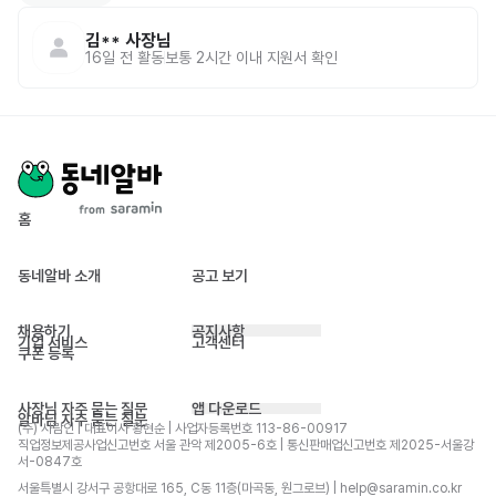
김**
사장님
16일 전
활동
보통 2시간 이내 지원서 확인
홈
동네알바 소개
공고 보기
채용하기
공지사항
기업 서비스
고객센터
쿠폰 등록
사장님 자주 묻는 질문
앱 다운로드
알바님 자주 묻는 질문
(주) 사람인 | 대표이사 황현순 | 사업자등록번호 113-86-00917 
직업정보제공사업신고번호 서울 관악 제2005-6호 | 통신판매업신고번호 제2025-서울강
서-0847호
서울특별시 강서구 공항대로 165, C동 11층(마곡동, 원그로브) | help@saramin.co.kr