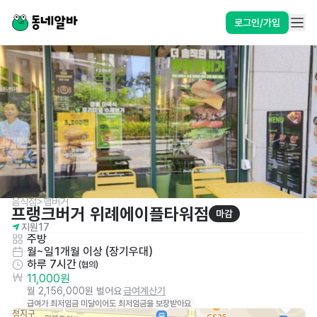
로그인/가입
음식점>햄버거
프랭크버거 위례에이플타워점
마감
지원
17
주방
월~일
1개월 이상 (장기우대)
하루 7시간
 (협의)
11,000원
월 2,156,000원 벌어요
급여계산기
급여가 최저임금 미달이어도 최저임금을 보장받아요