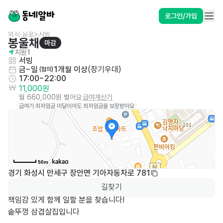
로그인/가입
외식·음료>서빙
봉울채
마감
지원
1
서빙
금~일
1개월 이상
(
장기우대
)
 (협의)
17:00~22:00
11,000원
월 660,000원 벌어요
급여계산기
급여가 최저임금 미달이어도 최저임금을 보장받아요
50m
경기 화성시 만세구 장안면 기아자동차로 781
길찾기
책임감 있게 함께 일할 분을 찾습니다! 

솥뚜껑 삼겹살집입니다
