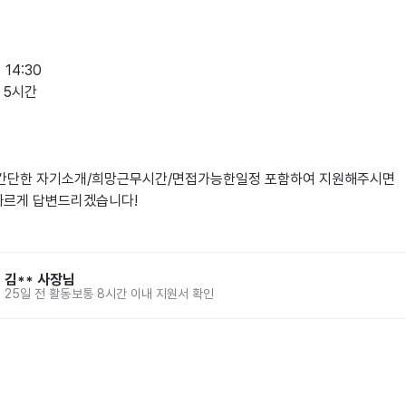
 14:30

5시간

 간단한 자기소개/희망근무시간/면접가능한일정 포함하여 지원해주시면

빠르게 답변드리겠습니다!

김**
사장님
25일 전
활동
보통 8시간 이내 지원서 확인