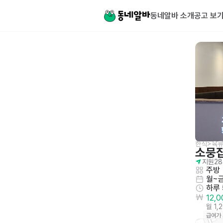
동네알바 소개
공고 보
한식>육류
소뭉집
지원
28
주방
월~
하루
12,
월 1,
급여가