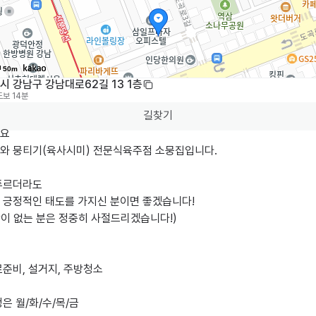
50m
시 강남구 강남대로62길 13 1층
도보 14분
길찾기
요

와 뭉티기(육사시미) 전문식육주점 소뭉집입니다.

투르더라도

 긍정적인 태도를 가지신 분이면 좋겠습니다!

이 없는 분은 정중히 사절드리겠습니다!)

준비, 설거지, 주방청소

은 월/화/수/목/금
