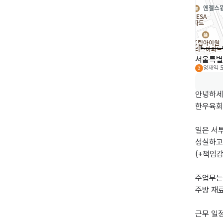
서울특별
양재역
3
안녕하세
한우육회
일은 서
성실하고
(+책임감
주업무는

주방 재료
근무 일정