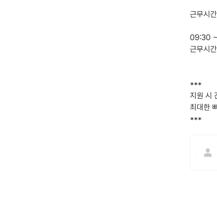
근무시간

09:30 ~
근무시간 
***

지원 시
최대한 
***