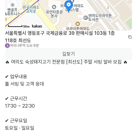
50m
서울특별시 영등포구 국제금융로 39 판매시설 103동 1층 
118호 최선도
여의나루역
도보 8분
5
길찾기
🔥 여의도 숙성돼지고기 전문점 [최선도] 주말 서빙 알바 모집 🔥

✔ 업무내용

홀 서빙 및 고객 응대

✔ 근무시간

17:30 ~ 22:30

✔ 근무요일

토요일 · 일요일
