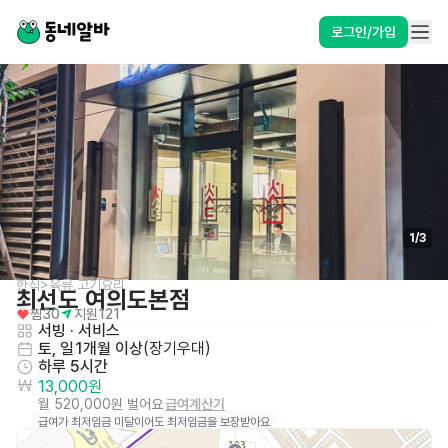
로그인/가입
1
/
3
한식>육류,고기요리
최선도 여의도본점
찜
30
지원
121
서빙
 · 
서비스
토, 일
1개월 이상
(
장기우대
)
하루 5시간
13,000원
월 520,000원 벌어요
급여계산기
급여가 최저임금 미달이어도 최저임금을 보장받아요