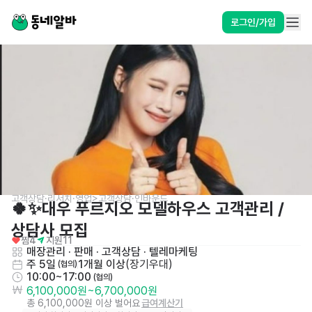
로그인/가입
고객상담·리서치·영업>고객상담·인바운드
🍀✨대우 푸르지오 모델하우스 고객관리 /
상담사 모집
찜
4
지원
11
매장관리 · 판매
 · 
고객상담 · 텔레마케팅
주 5일
1개월 이상
(
장기우대
)
 (협의)
10:00~17:00
 (협의)
6,100,000원
~
6,700,000원
총 6,100,000원 이상 벌어요
급여계산기