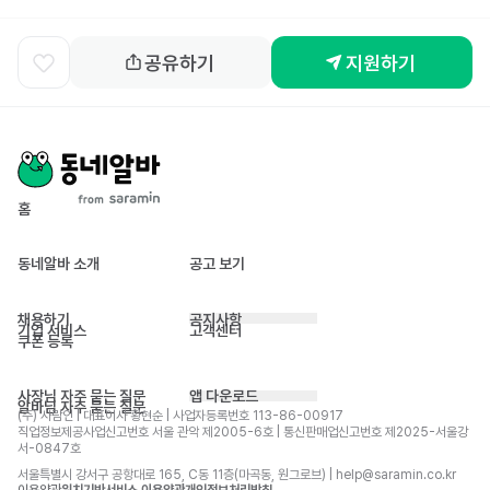
공유하기
지원하기
홈
동네알바 소개
공고 보기
채용하기
공지사항
기업 서비스
고객센터
쿠폰 등록
사장님 자주 묻는 질문
앱 다운로드
알바님 자주 묻는 질문
(주) 사람인 | 대표이사 황현순 | 사업자등록번호 113-86-00917 
직업정보제공사업신고번호 서울 관악 제2005-6호 | 통신판매업신고번호 제2025-서울강
서-0847호
서울특별시 강서구 공항대로 165, C동 11층(마곡동, 원그로브) | help@saramin.co.kr