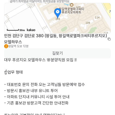
급여가 최저임금 미달이어도 최저임금을 보장받아요
50m
인천 검단구 검단로 380 (왕길동, 왕길역로열파크씨티푸르지오) 
모델하우스
왕길역
도보 12분
2
길찾기
대우 푸르지오 모델하우스 🌸분양직원 모집 !!

☝️업무 형태

- 대표번호 문의 전화 오는 고객님들 방문예약 접수

- 방문시 홍보관 내부 유니트 투어

- 아파트 단지내 커뮤니티 시설 투어 안내

- 기존 홍보관 방문고객 간단한 안내전화
