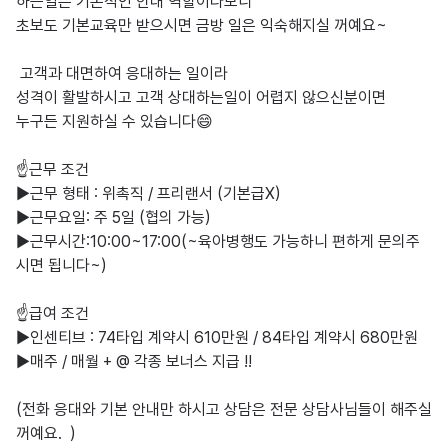
하는일은 기본적인 안내 역할이다보니 

초보도 기본교육만 받으시면 금방 일은 익숙해지실 꺼예요~

 고객과 대면하여 응대하는 일이라 

성격이 활발하시고 고객 상대하는일이 어렵지 않으신분이면 

누구든 지원하실 수 있습니다😄

☝️근무 조건

▶️근무 형태 : 위촉직 / 프리랜서 (기본급X)

▶️근무요일: 주 5일 (협의 가능)

▶️근무시간:10:00~17:00(~육아병행도 가능하니 편하게 문의주
시면 됩니다~)

☝️급여 조건

▶️인센티브 : 74타입 계약시 610만원 / 84타입 계약시 680만원 

▶️매주 / 매월 + @ 각종 보너스 지급 !!

(전화 응대와 기본 안내만 하시고 상담은 전문 상담사님들이 해주실
꺼예요.  )
