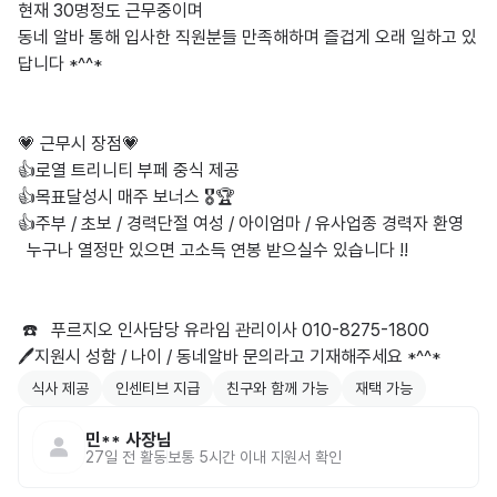
현재 30명정도 근무중이며 

동네 알바 통해 입사한 직원분들 만족해하며 즐겁게 오래 일하고 있
답니다 *^^*

💗 근무시 장점💗

👍로열 트리니티 부페 중식 제공

👍목표달성시 매주 보너스 🎖️🏆

👍주부 / 초보 / 경력단절 여성 / 아이엄마 / 유사업종 경력자 환영 

  누구나 열정만 있으면 고소득 연봉 받으실수 있습니다 !!

 ☎️   푸르지오 인사담당 유라임 관리이사 010-8275-1800 

🖊️지원시 성함 / 나이 / 동네알바 문의라고 기재해주세요 *^^*
식사 제공
인센티브 지급
친구와 함께 가능
재택 가능
민**
사장님
27일 전
활동
보통 5시간 이내 지원서 확인