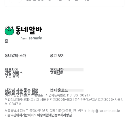
홈
동네알바 소개
공고 보기
채용하기
공지사항
기업 서비스
고객센터
쿠폰 등록
사장님 자주 묻는 질문
앱 다운로드
알바님 자주 묻는 질문
(주) 사람인 | 대표이사 황현순 | 사업자등록번호 113-86-00917 
직업정보제공사업신고번호 서울 관악 제2005-6호 | 통신판매업신고번호 제2025-서울강
서-0847호
서울특별시 강서구 공항대로 165, C동 11층(마곡동, 원그로브) | help@saramin.co.kr
이용약관
위치기반서비스 이용약관
개인정보처리방침