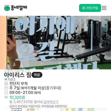
로그인/가입
스포츠시설>헬스장
아이리스 짐
마감
지원
2
전단지 부착
주 7일
1개월 이상
(
장기우대
)
 (협의)
09:00~21:00
 (협의)
10,320원
월 3,467,520원 벌어요
급여계산기
급여가 최저임금 미달이어도 최저임금을 보장받아요