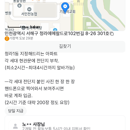
50m
인천광역시 서해구 청라에메랄드로102번길 8-26 301호
가정역
도보 29분
2
길찾기
청라1동 지정해드리는 아파트 

각 세대 현관문에 전단지 부착.

(최소2시간~최대4시간까지 알바가능)

ㅡ각 세대 전단지 붙인 사진 한 장 한 장

핸드폰으로 찍어와서 보여주시면

바로 계좌 입금. 

(2시간 기준 대략 200장 정도 요망)
당일 지급
노**
사장님
2개월 전
활동
보통 5시간 이내 지원서 확인