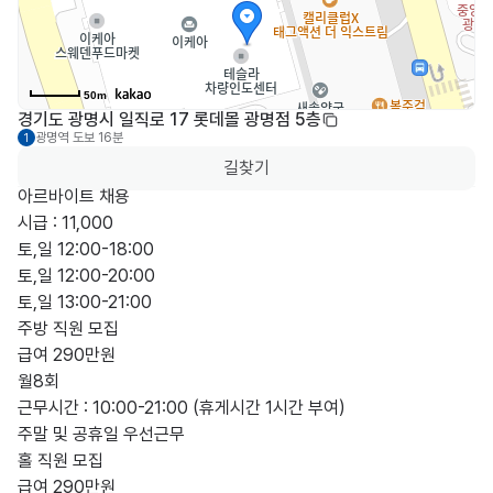
50m
경기도 광명시 일직로 17 롯데몰 광명점 5층
광명역
도보 16분
1
길찾기
아르바이트 채용

시급 : 11,000

토,일 12:00-18:00

토,일 12:00-20:00

토,일 13:00-21:00

주방 직원 모집

급여 290만원

월8회

근무시간 : 10:00-21:00 (휴게시간 1시간 부여)

주말 및 공휴일 우선근무

홀 직원 모집

급여 290만원
