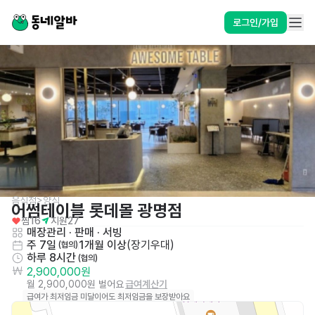
로그인/가입
음식점>양식
어썸테이블 롯데몰 광명점
찜
16
지원
27
매장관리 · 판매
 · 
서빙
주 7일
1개월 이상
(
장기우대
)
 (협의)
하루 8시간
 (협의)
2,900,000원
월 2,900,000원 벌어요
급여계산기
급여가 최저임금 미달이어도 최저임금을 보장받아요