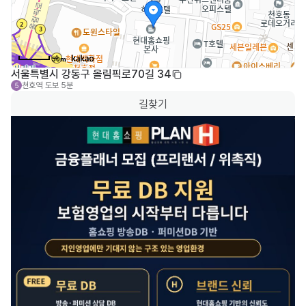
50m
서울특별시 강동구 올림픽로70길 34
천호역
도보 5분
5
길찾기