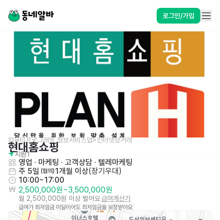
로그인/가입
컴퓨터프로그래밍,정보서비스업>인터넷상거래
현대홈쇼핑
지원
1
영업 · 마케팅
 · 
고객상담 · 텔레마케팅
주 5일
1개월 이상
(
장기우대
)
 (협의)
10:00~17:00
2,500,000원
~
3,500,000원
월 2,500,000원 이상 벌어요
급여계산기
급여가 최저임금 미달이어도 최저임금을 보장받아요