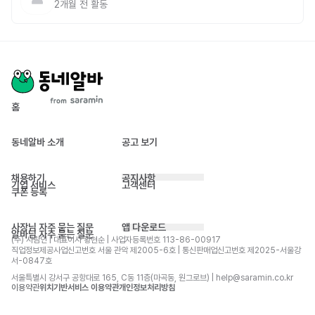
2개월 전
활동
홈
동네알바 소개
공고 보기
채용하기
공지사항
기업 서비스
고객센터
쿠폰 등록
사장님 자주 묻는 질문
앱 다운로드
알바님 자주 묻는 질문
(주) 사람인 | 대표이사 황현순 | 사업자등록번호 113-86-00917 
직업정보제공사업신고번호 서울 관악 제2005-6호 | 통신판매업신고번호 제2025-서울강
서-0847호
서울특별시 강서구 공항대로 165, C동 11층(마곡동, 원그로브) | help@saramin.co.kr
이용약관
위치기반서비스 이용약관
개인정보처리방침