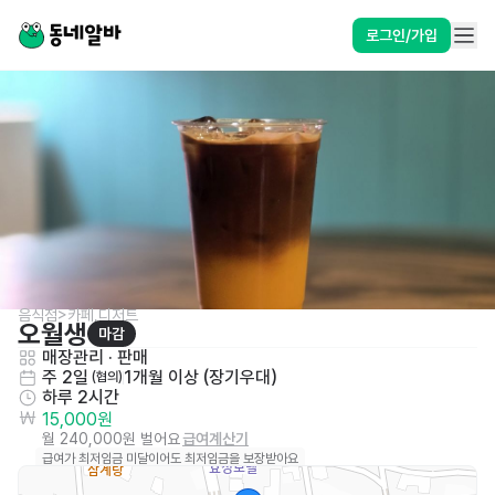
로그인/가입
음식점>카페,디저트
오월생
마감
매장관리 · 판매
주 2일
1개월 이상 (장기우대)
 (협의)
하루 2시간
15,000원
월 240,000원 벌어요
급여계산기
급여가 최저임금 미달이어도 최저임금을 보장받아요