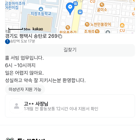
50m
경기도 평택시 송탄로 269
송탄역
도보 17분
1
길찾기
홀 서빙 업무입니다. 

6시 ~10시까지 

일은 어렵지 않아요. 

성실하고 약속 잘 지키시는분 환영합니다. 
미성년자 지원 가능
고**
사장님
1개월 전
활동
보통 12시간 이내 지원서 확인