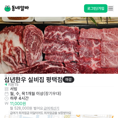
로그인/가입
음식점>한식
십년한우 실비집 평택점
마감
지원
15
서빙
월, 수, 목
1개월 이상
(
장기우대
)
하루 4시간
11,000원
월 528,000원 벌어요
급여계산기
급여가 최저임금 미달이어도 최저임금을 보장받아요