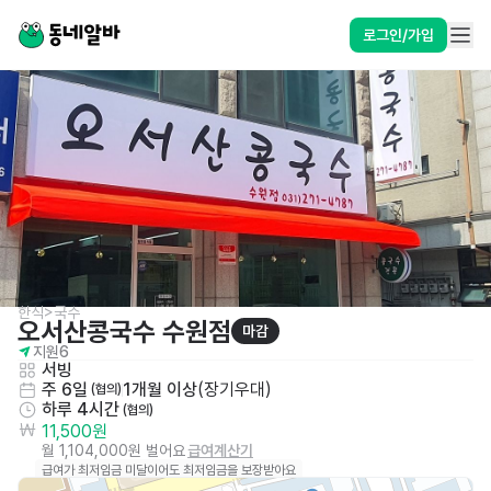
로그인/가입
한식>국수
오서산콩국수 수원점
마감
지원
6
서빙
주 6일
1개월 이상
(
장기우대
)
 (협의)
하루 4시간
 (협의)
11,500원
월 1,104,000원 벌어요
급여계산기
급여가 최저임금 미달이어도 최저임금을 보장받아요