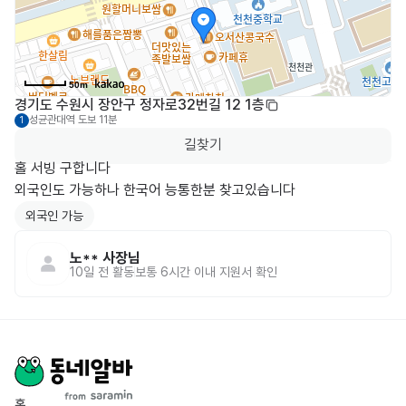
50m
경기도 수원시 장안구 정자로32번길 12 1층
성균관대역
도보 11분
1
길찾기
홀 서빙 구합니다

외국인 가능
노**
사장님
10일 전
활동
보통 6시간 이내 지원서 확인
홈