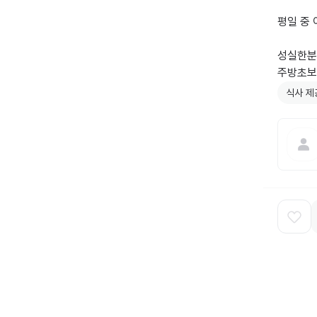
평일 중 
성실한분 
식사 제