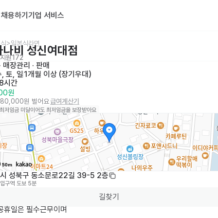
기
채용하기
기업 서비스
일식>일본식라면
하나비 성신여대점
지원
172
· 
매장관리 · 판매
, 토, 일
1개월 이상 (장기우대)
 8시간
500원
680,000원 벌어요
급여계산기
 최저임금 미달이어도 최저임금을 보장받아요
50m
 성북구 동소문로22길 39-5 2층
입구역
도보 5분
길찾기
 공휴일은 필수근무이며
