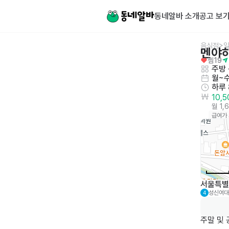
동네알바 소개
공고 보
음식점>
멘야
찜
19
주방
 
월~수
하루
10,
월 1,
급여가
서울특별시
성신여대
4
주말 및