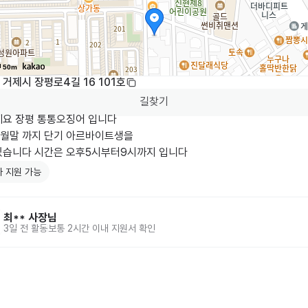
50m
거제시 장평로4길 16 101호
길찾기
세요 장평 통통오징어 입니다

8월말 까지 단기 아르바이트생을

 지원 가능
최**
사장님
3일 전
활동
보통 2시간 이내 지원서 확인