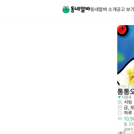
동네알바 소개
공고 보
한식>오
통통
지원
4
서빙
금, 
하루
10,
월 3
급여가