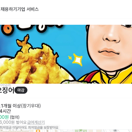
기
채용하기
기업 서비스
징어요리
오징어
마감
토
1개월 이상
(
장기우대
)
 4시간
500원
 (협의)
36,000원 벌어요
급여계산기
 최저임금 미달이어도 최저임금을 보장받아요